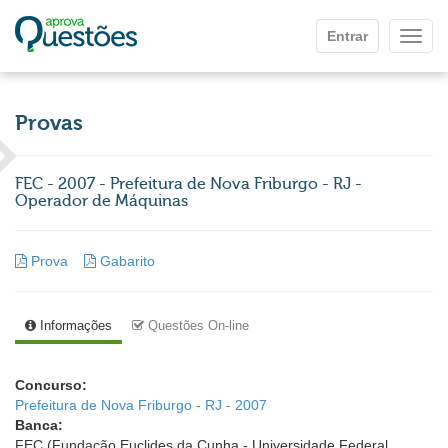
Ir para o conteúdo principal
Entrar
Mostr
Provas
FEC - 2007 - Prefeitura de Nova Friburgo - RJ -
Operador de Máquinas
Prova
Gabarito
Informações
Questões On-line
Concurso:
Prefeitura de Nova Friburgo - RJ - 2007
Banca:
FEC (Fundação Euclides da Cunha - Universidade Federal