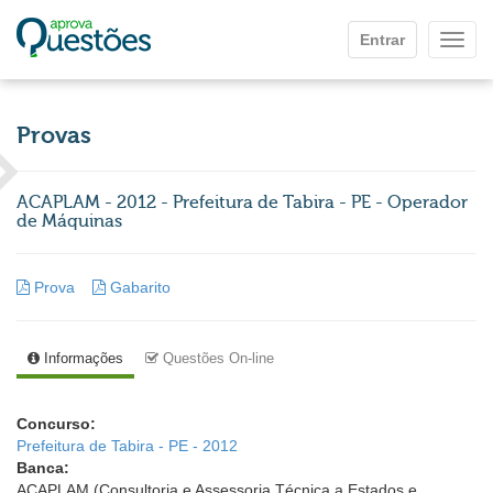
Ir para o conteúdo principal
Entrar
Mostr
Provas
ACAPLAM - 2012 - Prefeitura de Tabira - PE - Operador
de Máquinas
Prova
Gabarito
Informações
Questões On-line
Concurso:
Prefeitura de Tabira - PE - 2012
Banca:
ACAPLAM (Consultoria e Assessoria Técnica a Estados e