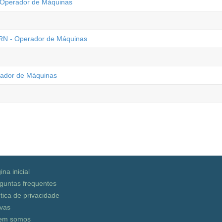
 Operador de Máquinas
 RN - Operador de Máquinas
erador de Máquinas
ina inicial
guntas frequentes
ítica de privacidade
vas
em somos