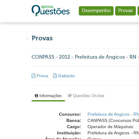
Ir para o conteúdo principal
Desempenho
Provas
Provas
CONPASS - 2012 - Prefeitura de Angicos - RN
Prova
Gabarito
Informações
Questões On-line
Concurso:
Prefeitura de Angicos - R
Banca:
CANPASS (Concursos Públ
Cargo:
Operador de Máquinas
Instituição:
Prefeitura de Angicos - RN