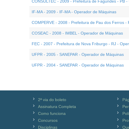
CONSULTEC - 2009 - Prefeitura de Fagundes - PB -
IF-MA - 2009 - IF-MA - Operador de Máquinas
COMPERVE - 2008 - Prefeitura de Pau dos Ferros -
COSEAC - 2008 - IMBEL - Operador de Máquinas
FEC - 2007 - Prefeitura de Nova Friburgo - RJ - Op
UFPR - 2005 - SANEPAR - Operador de Máquinas
UFPR - 2004 - SANEPAR - Operador de Máquinas
2ª via do boleto
Pág
Assinatura Completa
Per
Como funciona
Pol
Concursos
Pro
Disciplinas
Qu