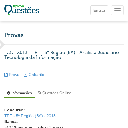
Ir para o conteúdo principal
Entrar
Mostr
Provas
FCC - 2013 - TRT - 5ª Região (BA) - Analista Judiciário -
Tecnologia da Informação
Prova
Gabarito
Informações
Questões On-line
Concurso:
TRT - 5ª Região (BA) - 2013
Banca:
FCC (Fundação Carlos Chagas)