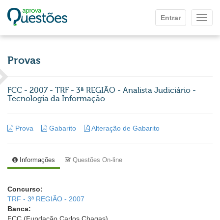
Ir para o conteúdo principal
Entrar
Mostr
Provas
FCC - 2007 - TRF - 3ª REGIÃO - Analista Judiciário -
Tecnologia da Informação
Prova
Gabarito
Alteração de Gabarito
Informações
Questões On-line
Concurso:
TRF - 3ª REGIÃO - 2007
Banca:
FCC (Fundação Carlos Chagas)