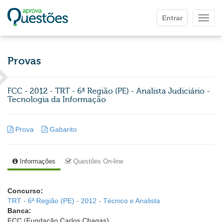
Ir para o conteúdo principal
Entrar
Mostr
Provas
FCC - 2012 - TRT - 6ª Região (PE) - Analista Judiciário -
Tecnologia da Informação
Prova
Gabarito
Informações
Questões On-line
Concurso:
TRT - 6ª Região (PE) - 2012 - Técnico e Analista
Banca:
FCC (Fundação Carlos Chagas)