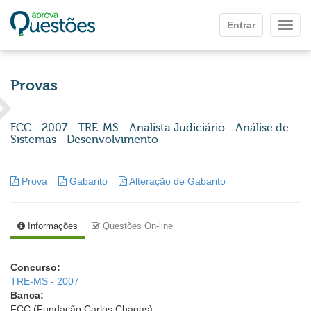
Ir para o conteúdo principal
Entrar
Mostr
Provas
FCC - 2007 - TRE-MS - Analista Judiciário - Análise de
Sistemas - Desenvolvimento
Prova
Gabarito
Alteração de Gabarito
Informações
Questões On-line
Concurso:
TRE-MS - 2007
Banca:
FCC (Fundação Carlos Chagas)