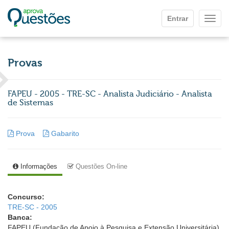
Ir para o conteúdo principal
Entrar
Mostr
Provas
FAPEU - 2005 - TRE-SC - Analista Judiciário - Analista
de Sistemas
Prova
Gabarito
Informações
Questões On-line
Concurso:
TRE-SC - 2005
Banca:
FAPEU (Fundação de Apoio à Pesquisa e Extensão Universitária)