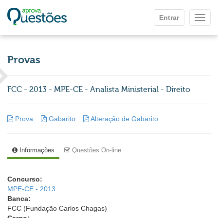
Ir para o conteúdo principal
Entrar
Mostr
Provas
FCC - 2013 - MPE-CE - Analista Ministerial - Direito
Prova
Gabarito
Alteração de Gabarito
Informações
Questões On-line
Concurso:
MPE-CE - 2013
Banca:
FCC (Fundação Carlos Chagas)