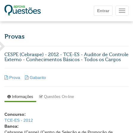
Ir para o conteúdo principal
Entrar
Mostr
Provas
CESPE (Cebraspe) - 2012 - TCE-ES - Auditor de Controle
Externo - Conhecimentos Básicos - Todos os Cargos
Prova
Gabarito
Informações
Questões On-line
Concurso:
TCE-ES - 2012
Banca:
Cebraspe (Cespe) (Centro de Seleção e de Promoção de