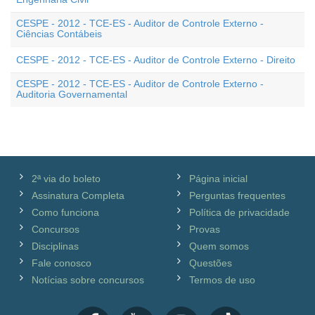
CESPE - 2012 - TCE-ES - Auditor de Controle Externo -
Ciências Contábeis
CESPE - 2012 - TCE-ES - Auditor de Controle Externo - Direito
CESPE - 2012 - TCE-ES - Auditor de Controle Externo -
Auditoria Governamental
2ª via do boleto
Página inicial
Assinatura Completa
Perguntas frequentes
Como funciona
Política de privacidade
Concursos
Provas
Disciplinas
Quem somos
Fale conosco
Questões
Notícias sobre concursos
Termos de uso