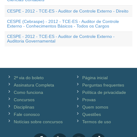
CESPE - 2012 - TCE-ES - Auditor de Controle Externo - Direito
CESPE (Cebraspe) - 2012 - TCE-ES - Auditor de Controle
Externo - Conhecimentos Básicos - Todos os Cargos
CESPE - 2012 - TCE-ES - Auditor de Controle Externo -
Auditoria Governamental
2ª via do boleto
Página inicial
Assinatura Completa
Perguntas frequentes
Como funciona
Política de privacidade
Concursos
Provas
Disciplinas
Quem somos
Fale conosco
Questões
Notícias sobre concursos
Termos de uso