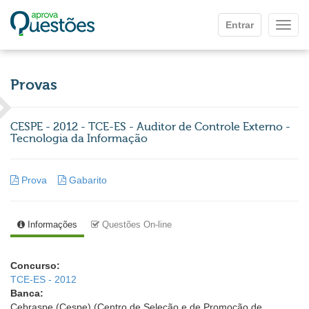
Ir para o conteúdo principal
Entrar
Mostr
Provas
CESPE - 2012 - TCE-ES - Auditor de Controle Externo -
Tecnologia da Informação
Prova
Gabarito
Informações
Questões On-line
Concurso:
TCE-ES - 2012
Banca:
Cebraspe (Cespe) (Centro de Seleção e de Promoção de