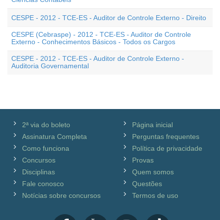
CESPE - 2012 - TCE-ES - Auditor de Controle Externo - Direito
CESPE (Cebraspe) - 2012 - TCE-ES - Auditor de Controle
Externo - Conhecimentos Básicos - Todos os Cargos
CESPE - 2012 - TCE-ES - Auditor de Controle Externo -
Auditoria Governamental
2ª via do boleto
Página inicial
Assinatura Completa
Perguntas frequentes
Como funciona
Política de privacidade
Concursos
Provas
Disciplinas
Quem somos
Fale conosco
Questões
Notícias sobre concursos
Termos de uso