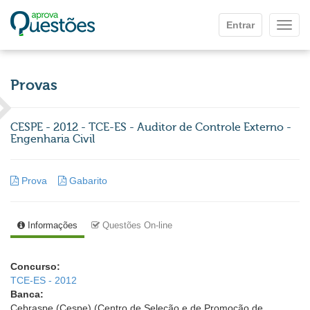
Ir para o conteúdo principal
Entrar
Mostr
Provas
CESPE - 2012 - TCE-ES - Auditor de Controle Externo -
Engenharia Civil
Prova
Gabarito
Informações
Questões On-line
Concurso:
TCE-ES - 2012
Banca:
Cebraspe (Cespe) (Centro de Seleção e de Promoção de