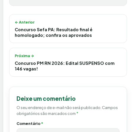
Navegação de Post
← Anterior
Concurso Sefa PA: Resultado final é
homologado; confira os aprovados
Próxima →
Concurso PM RN 2026: Edital SUSPENSO com
146 vagas!
Deixe um comentário
O seu endereço de e-mail não será publicado.
Campos
obrigatórios são marcados com
*
Comentário
*