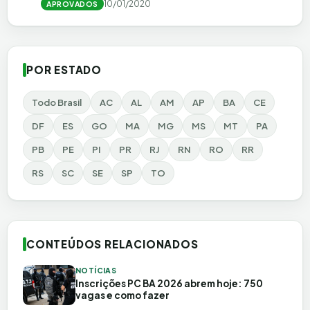
10/01/2020
APROVADOS
POR ESTADO
Todo Brasil
AC
AL
AM
AP
BA
CE
DF
ES
GO
MA
MG
MS
MT
PA
PB
PE
PI
PR
RJ
RN
RO
RR
RS
SC
SE
SP
TO
CONTEÚDOS RELACIONADOS
NOTÍCIAS
Inscrições PC BA 2026 abrem hoje: 750
vagas e como fazer