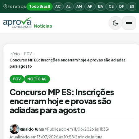
Todo Brasil
AC
AL
AM
AP
BA
CE
DF
ES
ESTADOS
Início
›
FGV
›
Concurso MP ES: Inscrições encerram hoje e provas são adiadas
para agosto
FGV
NOTÍCIAS
Concurso MP ES: Inscrições
encerram hoje e provas são
adiadas para agosto
Rinaldo Junior
Publicado em
11/06/2026 às 11:33
Atualizado em
13/07/2026 às 10:58
2 min de leitura