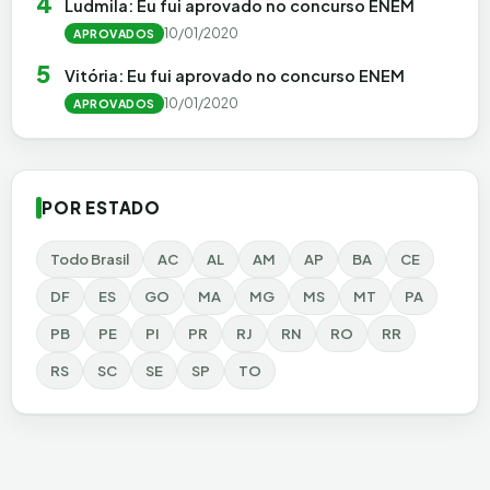
4
Ludmila: Eu fui aprovado no concurso ENEM
10/01/2020
APROVADOS
5
Vitória: Eu fui aprovado no concurso ENEM
10/01/2020
APROVADOS
POR ESTADO
Todo Brasil
AC
AL
AM
AP
BA
CE
DF
ES
GO
MA
MG
MS
MT
PA
PB
PE
PI
PR
RJ
RN
RO
RR
RS
SC
SE
SP
TO