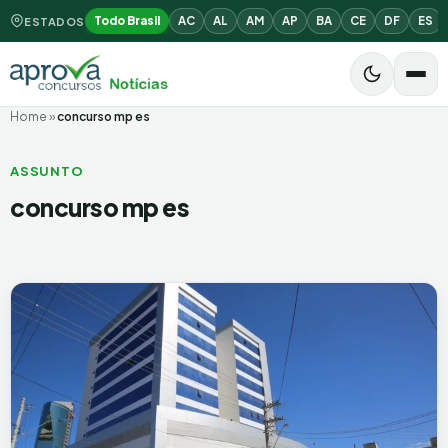
Todo Brasil
AC
AL
AM
AP
BA
CE
DF
ES
ESTADOS
Home
»
concurso mp es
ASSUNTO
concurso mp es