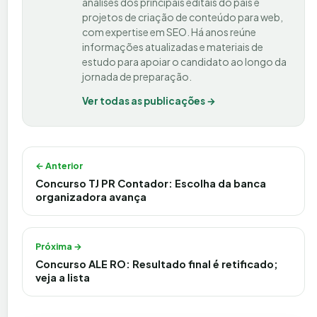
análises dos principais editais do país e
projetos de criação de conteúdo para web,
com expertise em SEO. Há anos reúne
informações atualizadas e materiais de
estudo para apoiar o candidato ao longo da
jornada de preparação.
Ver todas as publicações →
Navegação de Post
← Anterior
Concurso TJ PR Contador: Escolha da banca
organizadora avança
Próxima →
Concurso ALE RO: Resultado final é retificado;
veja a lista