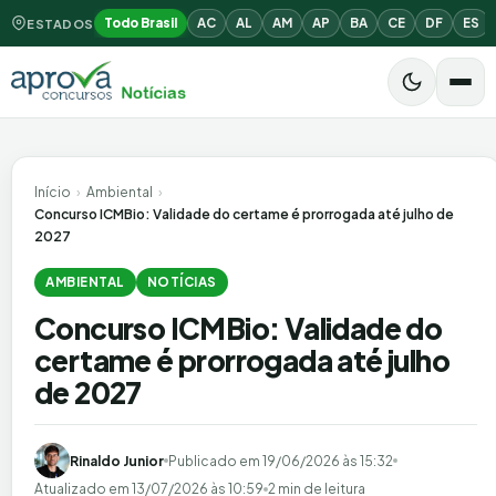
Todo Brasil
AC
AL
AM
AP
BA
CE
DF
ES
ESTADOS
Início
›
Ambiental
›
Concurso ICMBio: Validade do certame é prorrogada até julho de
2027
AMBIENTAL
NOTÍCIAS
Concurso ICMBio: Validade do
certame é prorrogada até julho
de 2027
Rinaldo Junior
Publicado em
19/06/2026 às 15:32
Atualizado em
13/07/2026 às 10:59
2 min de leitura