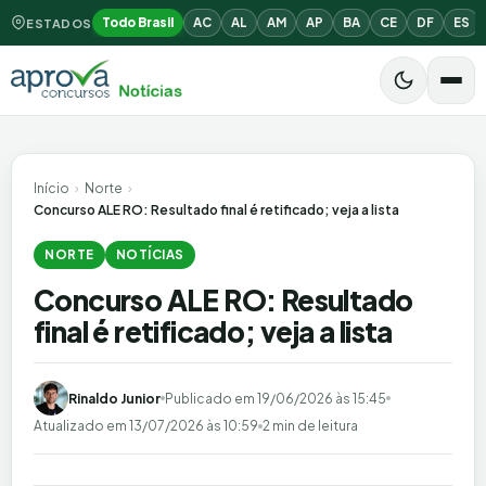
Todo Brasil
AC
AL
AM
AP
BA
CE
DF
ES
ESTADOS
Início
›
Norte
›
Concurso ALE RO: Resultado final é retificado; veja a lista
NORTE
NOTÍCIAS
Concurso ALE RO: Resultado
final é retificado; veja a lista
Rinaldo Junior
Publicado em
19/06/2026 às 15:45
Atualizado em
13/07/2026 às 10:59
2 min de leitura