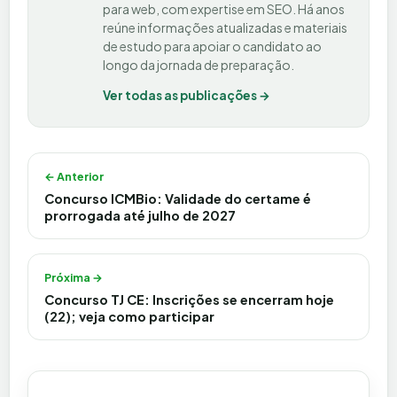
para web, com expertise em SEO. Há anos
reúne informações atualizadas e materiais
de estudo para apoiar o candidato ao
longo da jornada de preparação.
Ver todas as publicações →
Navegação de Post
← Anterior
Concurso ICMBio: Validade do certame é
prorrogada até julho de 2027
Próxima →
Concurso TJ CE: Inscrições se encerram hoje
(22); veja como participar