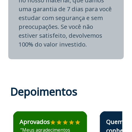
no nosso material, que damos
uma garantia de 7 dias para você
estudar com segurança e sem
preocupações. Se você não
estiver satisfeito, devolvemos
100% do valor investido.
Depoimentos
Estudante José recomenda o Aprova Concursos em depoime
Estudante Elais
Aprovados
Quem
“Meus agradecimentos
conhece,