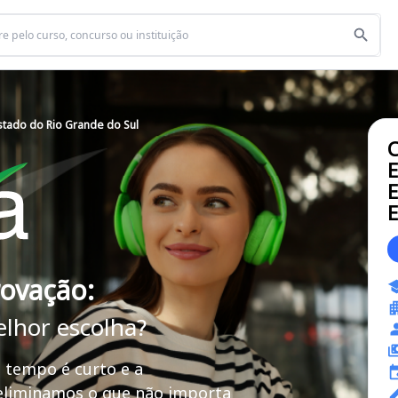
tado do Rio Grande do Sul
C
E
E
E
rovação:
elhor escolha?
 tempo é curto e a
 eliminamos o que não importa