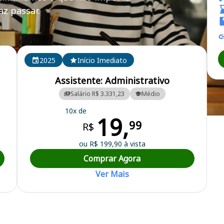
z passar.
RS
2025
Início Imediato
Assistente: Administrativo
Salário R$ 3.331,23
Médio
10x de
19,
e Engenharia e Agronomia do Estado do Rio Grande do Sul
99
R$
ou R$ 199,90 à vista
Comprar Agora
Ver Mais