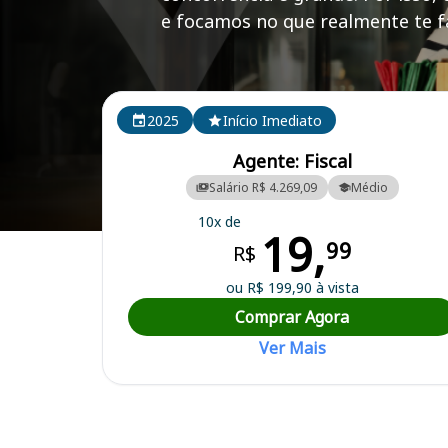
e focamos no que realmente te fa
Cursos em destaque para passar no concurso CREA 
2025
Início Imediato
Agente: Fiscal
Salário R$ 4.269,09
Médio
10x de
19,
Curso Preparatório para o Concurso CREA RS - Conselho Regional d
99
R$
ou R$ 199,90 à vista
Comprar Agora
Ver Mais