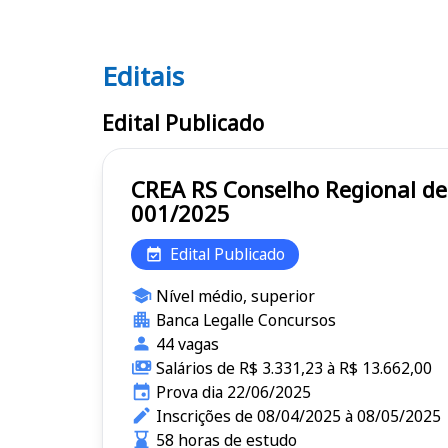
Editais
Editais CREA RS
Edital Publicado
CREA RS Conselho Regional de Engenharia e Agronomia do Estado do Rio Grande do Sul - Edital
001/2025
Edital Publicado
Nível médio, superior
Banca Legalle Concursos
44 vagas
Salários de R$ 3.331,23 à R$ 13.662,00
Prova dia 22/06/2025
Inscrições de 08/04/2025 à 08/05/2025
58 horas de estudo