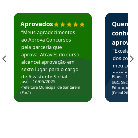
Estudante José recomenda o Aprova Concursos em depoime
Estudante Elai
Aprovados
Quem
“Meus agradecimentos
conhece
ao Aprova Concursos
aprova
pela parceria que
“Excelente
aprova. Através do curso
dos conte
alcancei aprovação em
meu curso,
sexto lugar para o cargo
para enten
de Assistente Social.
Elais - 15/07
colocar em
José - 16/05/2025
SGC: SEC BA - 
Hoje estou atuando na
através da
Prefeitura Municipal de Santarém
Educação Básic
Prefeitura de Santarém.
(Pará)
(Edital 2025_0
de questõe
Obrigado ao professores
e ao APROVA!”