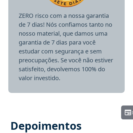
ZERO risco com a nossa garantia
de 7 dias! Nós confiamos tanto no
nosso material, que damos uma
garantia de 7 dias para você
estudar com segurança e sem
preocupações. Se você não estiver
satisfeito, devolvemos 100% do
valor investido.
Depoimentos