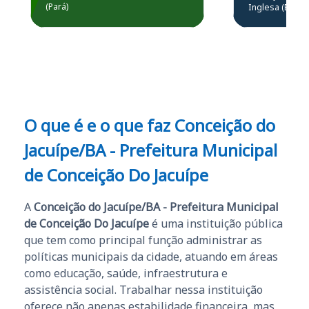
Prefeitura de Santarém.
(Pará)
Inglesa (Edital
questões.”
Obrigado ao professores
e ao APROVA!”
O que é e o que faz Conceição do
Jacuípe/BA - Prefeitura Municipal
de Conceição Do Jacuípe
A
Conceição do Jacuípe/BA - Prefeitura Municipal
de Conceição Do Jacuípe
é uma instituição pública
que tem como principal função administrar as
políticas municipais da cidade, atuando em áreas
como educação, saúde, infraestrutura e
assistência social. Trabalhar nessa instituição
oferece não apenas estabilidade financeira, mas