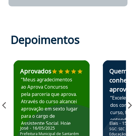
Depoimentos
Estudante José recomenda o Aprova Concursos em depoime
Estudante Elais
Aprovados
Quem
“Meus agradecimentos
conhece,
ao Aprova Concursos
aprova
pela parceria que aprova.
“Excelente 
Através do curso alcancei
dos conteú
aprovação em sexto lugar
curso, ficou
para o cargo de
entender e
Assistente Social. Hoje
Elais - 15/07
prática atr
José - 16/05/2025
SGC: SEC BA - 
estou atuando na
resolução 
Prefeitura Municipal de Santarém
Educação Básic