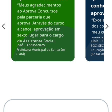
“Meus agradecimentos
conhece
ao Aprova Concursos
aprova
pela parceria que
“Excelente
aprova. Através do curso
dos conte
alcancei aprovação em
meu curso,
sexto lugar para o cargo
para enten
de Assistente Social.
Elais - 15/07
colocar em
José - 16/05/2025
SGC: SEC BA - 
Hoje estou atuando na
através da
Prefeitura Municipal de Santarém
Educação Básic
Prefeitura de Santarém.
(Pará)
(Edital 2025_0
de questõe
Obrigado ao professores
e ao APROVA!”