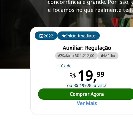
concorrência é grande. Por isso,
e focamos no que realmente te fa
Cursos em destaque para passar no concurso CISTR
2022
Início Imediato
Auxiliar: Regulação
Salário R$ 1.212,00
Médio
10x de
19,
Curso Preparatório para o Concurso CISTRI (MG) - Consórcio Interm
99
R$
ou R$ 199,90 à vista
Comprar Agora
Ver Mais