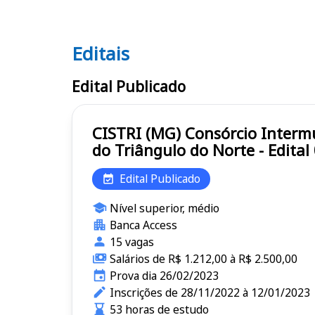
Editais
Editais CISTRI (MG)
Edital Publicado
CISTRI (MG) Consórcio Intermunicipal de Saúde da Rede de Urgência e Emergência da Microrregião
do Triângulo do Norte - Edita
Edital Publicado
Nível superior, médio
Banca Access
15 vagas
Salários de R$ 1.212,00 à R$ 2.500,00
Prova dia 26/02/2023
Inscrições de 28/11/2022 à 12/01/2023
53 horas de estudo