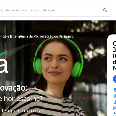
ncia e Emergência da Microrregião do Triângulo
C
I
R
d
N
rovação:
elhor escolha?
 tempo é curto e a