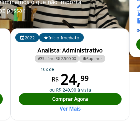
 eliminamos o que não importa
z passar.
I (MG)
2022
Início Imediato
Analista: Administrativo
Salário R$ 2.500,00
Superior
10x de
24,
unicipal de Saúde da Rede de Urgência e Emergência da Microrregião
99
R$
ou R$ 249,90 à vista
Comprar Agora
Ver Mais