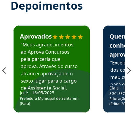
Depoimentos
Estudante José recomenda o Aprova Concursos em depoime
Estudante Elai
Aprovados
Quem
“Meus agradecimentos
conhece
ao Aprova Concursos
aprova
pela parceria que
“Excelente
aprova. Através do curso
dos conte
alcancei aprovação em
meu curso,
sexto lugar para o cargo
para enten
de Assistente Social.
Elais - 15/07
colocar em
José - 16/05/2025
SGC: SEC BA - 
Hoje estou atuando na
através da
Prefeitura Municipal de Santarém
Educação Básic
Prefeitura de Santarém.
(Pará)
(Edital 2025_0
de questõe
Obrigado ao professores
e ao APROVA!”