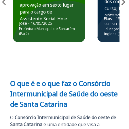
dos conteú
aprovação em sexto lugar
curso, ficou
para o cargo de
entender e
Assistente Social. Hoje
Elais - 15/07
prática atr
José - 16/05/2025
SGC: SEC BA - 
estou atuando na
resolução 
Prefeitura Municipal de Santarém
Educação Básic
Prefeitura de Santarém.
(Pará)
Inglesa (Edital
questões.”
Obrigado ao professores
e ao APROVA!”
O que é e o que faz o Consórcio
Intermunicipal de Saúde do oeste
de Santa Catarina
O
Consórcio Intermunicipal de Saúde do oeste de
Santa Catarina
é uma entidade que visa a