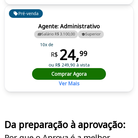
Pré-venda
Agente: Administrativo
Salário R$ 3.100,00
Superior
10x de
24,
99
R$
ou R$ 249,90 à vista
Comprar Agora
Ver Mais
Cursos em destaque para passar no concurso CIS Amosc
Da preparação à aprovação:
Por que o Aprova é a melhor