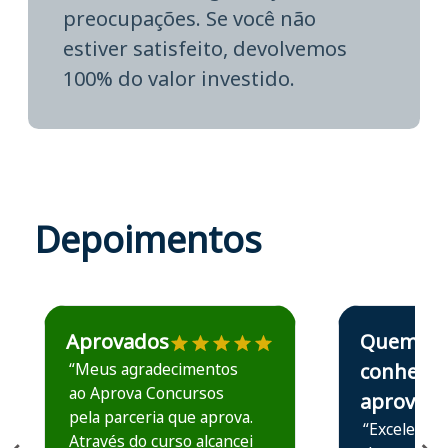
preocupações. Se você não
estiver satisfeito, devolvemos
100% do valor investido.
Depoimentos
Estudante José recomenda o Aprova Concursos em depoime
Estudante Elais
Aprovados
Quem
“Meus agradecimentos
conhece,
ao Aprova Concursos
aprova
pela parceria que aprova.
“Excelente 
Através do curso alcancei