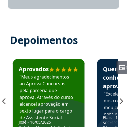
Depoimentos
Estudante José recomenda o Aprova Concursos em depoime
Estudante Elai
Aprovados
Quem
“Meus agradecimentos
conhece
ao Aprova Concursos
aprova
pela parceria que
“Excelente
aprova. Através do curso
dos conte
alcancei aprovação em
meu curso,
sexto lugar para o cargo
para enten
de Assistente Social.
Elais - 15/07
colocar em
José - 16/05/2025
SGC: SEC BA - 
Hoje estou atuando na