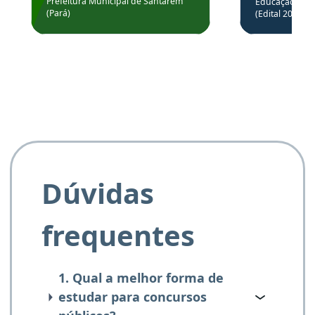
através da
Prefeitura Municipal de Santarém
Educação Básic
Prefeitura de Santarém.
(Pará)
(Edital 2025_0
de questõe
Obrigado ao professores
e ao APROVA!”
Dúvidas
frequentes
1. Qual a melhor forma de
estudar para concursos