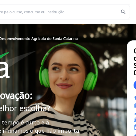
esenvolvimento Agrícola de Santa Catarina
rovação:
elhor escolha?
 tempo é curto e a
 eliminamos o que não importa