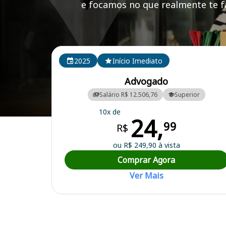
e focamos no que realmente te fa
Cursos em destaque para passar no concurso CIDA
2025
Início Imediato
Advogado
Salário R$ 12.506,76
Superior
10x de
24,
Curso Preparatório para o Concurso CIDASC - Companhia Integrada 
99
R$
ou R$ 249,90 à vista
Comprar Agora
Ver Mais