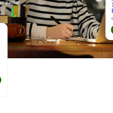
z passar.
SC
de Desenvolvimento Agrícola de Santa Catarina