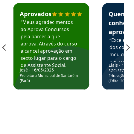
Estudante José recomenda o Aprova Concursos em depoime
Estudante Elai
Aprovados
Quem
“Meus agradecimentos
conhece
ao Aprova Concursos
aprova
pela parceria que
“Excelente
aprova. Através do curso
dos conte
alcancei aprovação em
meu curso,
sexto lugar para o cargo
para enten
de Assistente Social.
Elais - 15/07
colocar em
José - 16/05/2025
SGC: SEC BA - 
Hoje estou atuando na
através da
Prefeitura Municipal de Santarém
Educação Básic
Prefeitura de Santarém.
(Pará)
(Edital 2025_0
de questõe
Obrigado ao professores
e ao APROVA!”