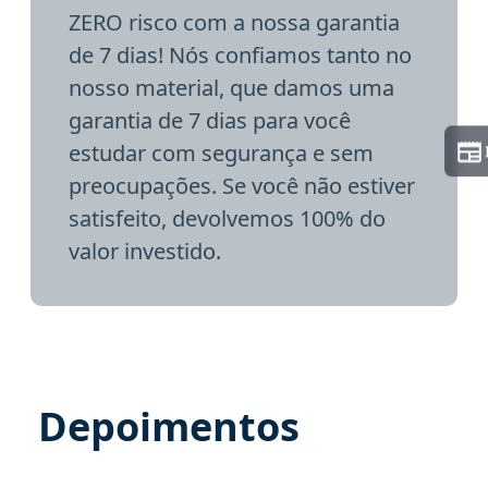
ZERO risco com a nossa garantia
de 7 dias! Nós confiamos tanto no
nosso material, que damos uma
garantia de 7 dias para você
estudar com segurança e sem
preocupações. Se você não estiver
satisfeito, devolvemos 100% do
valor investido.
Depoimentos