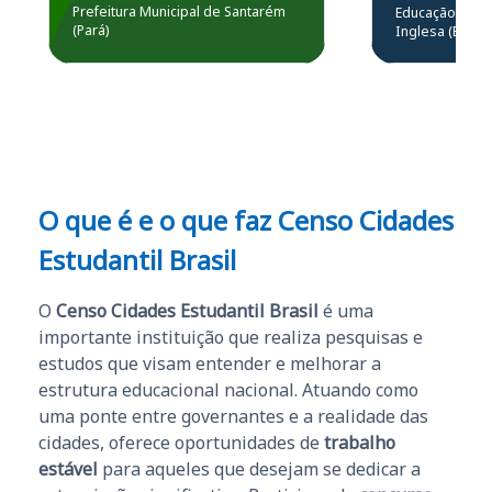
estou atuando na
resolução 
Prefeitura Municipal de Santarém
Educação Básic
Prefeitura de Santarém.
(Pará)
Inglesa (Edital
questões.”
Obrigado ao professores
e ao APROVA!”
O que é e o que faz Censo Cidades
Estudantil Brasil
O
Censo Cidades Estudantil Brasil
é uma
importante instituição que realiza pesquisas e
estudos que visam entender e melhorar a
estrutura educacional nacional. Atuando como
uma ponte entre governantes e a realidade das
cidades, oferece oportunidades de
trabalho
estável
para aqueles que desejam se dedicar a