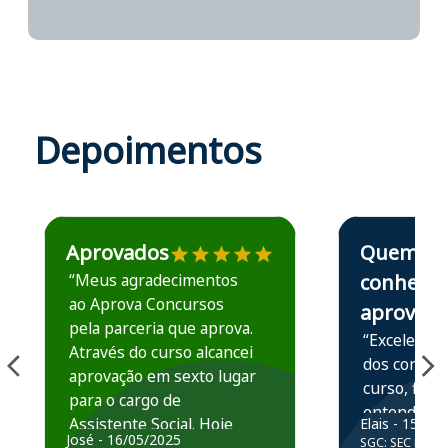
Depoimentos
Estudante José recomenda o Aprova Concursos em depoime
Estudante Elais
Aprovados
Quem
“Meus agradecimentos
conhece,
ao Aprova Concursos
aprova
pela parceria que aprova.
“Excelente 
Através do curso alcancei
dos conteú
aprovação em sexto lugar
curso, ficou
para o cargo de
entender e
Assistente Social. Hoje
Elais - 15/07
prática atr
José - 16/05/2025
SGC: SEC BA - 