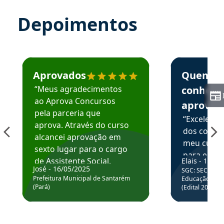
Depoimentos
Estudante José recomenda o Aprova Concursos em depoime
Estudante Elai
Aprovados
Quem
“Meus agradecimentos
conhece
ao Aprova Concursos
aprova
pela parceria que
“Excelente
aprova. Através do curso
dos conte
alcancei aprovação em
meu curso,
sexto lugar para o cargo
para enten
de Assistente Social.
Elais - 15/07
colocar em
José - 16/05/2025
SGC: SEC BA - 
Hoje estou atuando na
através da
Prefeitura Municipal de Santarém
Educação Básic
Prefeitura de Santarém.
(Pará)
(Edital 2025_0
de questõe
Obrigado ao professores
e ao APROVA!”