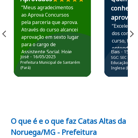
“Meus agradecimentos
conhece,
ao Aprova Concursos
aprova
pela parceria que aprova.
“Excelente 
Através do curso alcancei
dos conteú
aprovação em sexto lugar
curso, ficou
para o cargo de
entender e
Assistente Social. Hoje
Elais - 15/07
prática atr
José - 16/05/2025
SGC: SEC BA - 
estou atuando na
resolução 
Prefeitura Municipal de Santarém
Educação Básic
Prefeitura de Santarém.
(Pará)
Inglesa (Edital
questões.”
Obrigado ao professores
e ao APROVA!”
O que é e o que faz Catas Altas da
Noruega/MG - Prefeitura