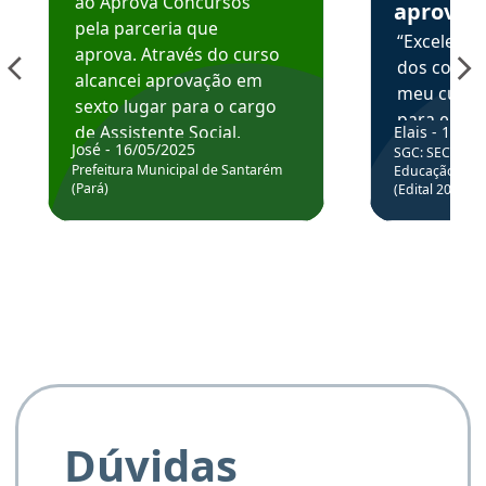
ao Aprova Concursos
aprova
pela parceria que
“Excelente
aprova. Através do curso
dos conte
alcancei aprovação em
meu curso,
sexto lugar para o cargo
para enten
de Assistente Social.
Elais - 15/07
colocar em
José - 16/05/2025
SGC: SEC BA - 
Hoje estou atuando na
através da
Prefeitura Municipal de Santarém
Educação Básic
Prefeitura de Santarém.
(Pará)
(Edital 2025_0
de questõe
Obrigado ao professores
e ao APROVA!”
Dúvidas