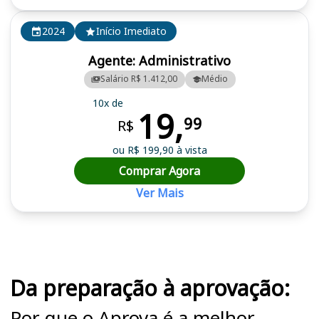
2024
Início Imediato
Agente: Administrativo
Salário R$ 1.412,00
Médio
10x de
19,
99
R$
ou R$ 199,90 à vista
Comprar Agora
Ver Mais
Cursos em destaque para passar no concurso PA
Da preparação à aprovação:
Por que o Aprova é a melhor