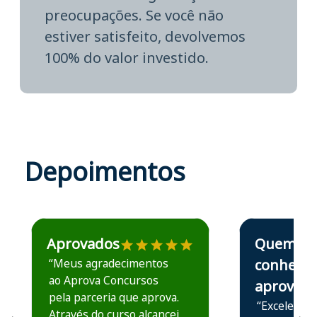
preocupações. Se você não
estiver satisfeito, devolvemos
100% do valor investido.
Depoimentos
Estudante José recomenda o Aprova Concursos em depoime
Estudante Elais
Aprovados
Quem
“Meus agradecimentos
conhece,
ao Aprova Concursos
aprova
pela parceria que aprova.
“Excelente 
Através do curso alcancei