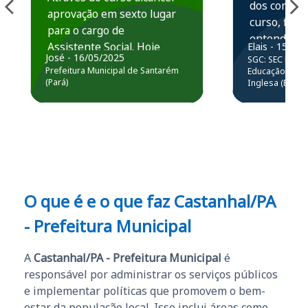
dos conteú
aprovação em sexto lugar
curso, ficou
para o cargo de
entender e
Assistente Social. Hoje
Elais - 15/07
prática atr
José - 16/05/2025
SGC: SEC BA - 
estou atuando na
resolução 
Prefeitura Municipal de Santarém
Educação Básic
Prefeitura de Santarém.
(Pará)
Inglesa (Edital
questões.”
Obrigado ao professores
e ao APROVA!”
O que é e o que faz Castanhal/PA
- Prefeitura Municipal
A
Castanhal/PA - Prefeitura Municipal
é
responsável por administrar os serviços públicos
e implementar políticas que promovem o bem-
estar da população local. Isso inclui áreas como