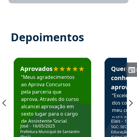
Depoimentos
Estudante José recomenda o Aprova Concursos em depoime
Estudante Elai
Aprovados
Quem
“Meus agradecimentos
conhece
ao Aprova Concursos
aprova
pela parceria que
“Excelente
aprova. Através do curso
dos conte
alcancei aprovação em
meu curso,
sexto lugar para o cargo
para enten
de Assistente Social.
Elais - 15/07
colocar em
José - 16/05/2025
SGC: SEC BA - 
Hoje estou atuando na
através da
Prefeitura Municipal de Santarém
Educação Básic
Prefeitura de Santarém.
(Pará)