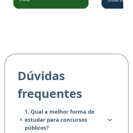
(Edital 2025_0
de questõe
Obrigado ao professores
e ao APROVA!”
Dúvidas
frequentes
1. Qual a melhor forma de
estudar para concursos
públicos?