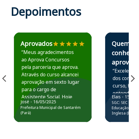
Depoimentos
Estudante José recomenda o Aprova Concursos em depoime
Estudante Elais
Aprovados
Quem
“Meus agradecimentos
conhece,
ao Aprova Concursos
aprova
pela parceria que aprova.
“Excelente 
Através do curso alcancei
dos conteú
aprovação em sexto lugar
curso, ficou
para o cargo de
entender e
Assistente Social. Hoje
Elais - 15/07
prática atr
José - 16/05/2025
SGC: SEC BA - 
estou atuando na
resolução 
Prefeitura Municipal de Santarém
Educação Básic
Prefeitura de Santarém.
(Pará)
Inglesa (Edital
questões.”
Obrigado ao professores
e ao APROVA!”