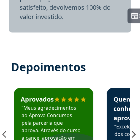
satisfeito, devolvemos 100% do
valor investido.
Depoimentos
Estudante José recomenda o Aprova Concursos em depoime
Estudante Elai
Aprovados
Quem
“Meus agradecimentos
conhece
ao Aprova Concursos
aprova
pela parceria que
“Excelente
aprova. Através do curso
dos conte
alcancei aprovação em