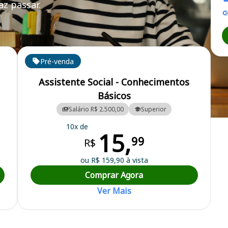
z passar.
Pré-venda
Assistente Social - Conhecimentos
Básicos
Salário R$ 2.500,00
Superior
nicipal
10x de
15,
99
R$
ou R$ 159,90 à vista
Comprar Agora
Ver Mais