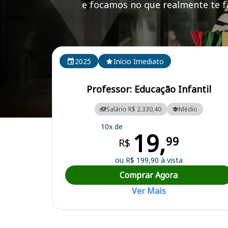
e focamos no que realmente te fa
Cursos em destaque para passar no concurso
2025
Início Imediato
Professor: Educação Infantil
Salário R$ 2.330,40
Médio
Curso Preparatório para o Concurso Campo Maior/PI - Prefeitura Mu
10x de
19,
99
R$
ou R$ 199,90 à vista
Comprar Agora
Ver Mais