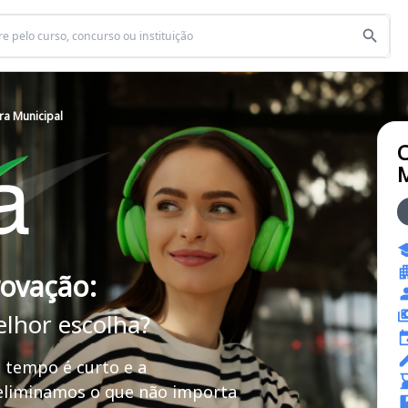
ra Municipal
C
M
rovação:
elhor escolha?
 tempo é curto e a
 eliminamos o que não importa