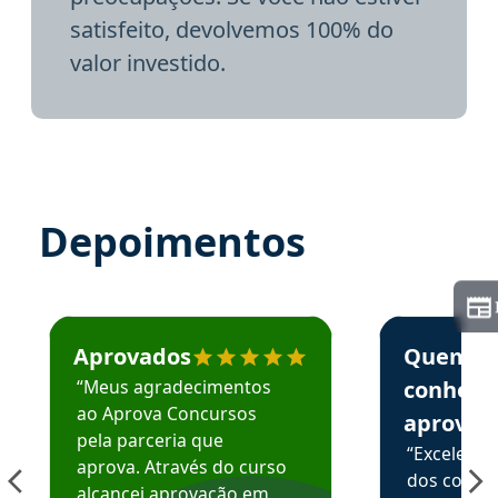
satisfeito, devolvemos 100% do
valor investido.
Depoimentos
Estudante José recomenda o Aprova Concursos em depoime
Estudante Elai
Aprovados
Quem
“Meus agradecimentos
conhece
ao Aprova Concursos
aprova
pela parceria que
“Excelente
aprova. Através do curso
dos conte
alcancei aprovação em