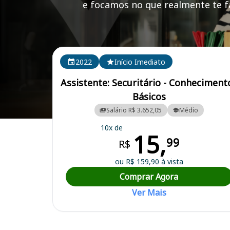
e focamos no que realmente te fa
Cursos em destaque para passar no concurso BANS
2022
Início Imediato
Assistente: Securitário - Conheciment
Básicos
Salário R$ 3.652,05
Médio
Curso Preparatório para o Concurso BANSEG - Banestes Seguros S/
10x de
15,
99
R$
ou R$ 159,90 à vista
Comprar Agora
Ver Mais