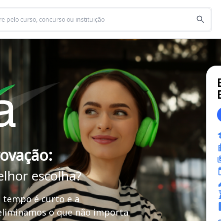
rovação:
elhor escolha?
 tempo é curto e a
 eliminamos o que não importa