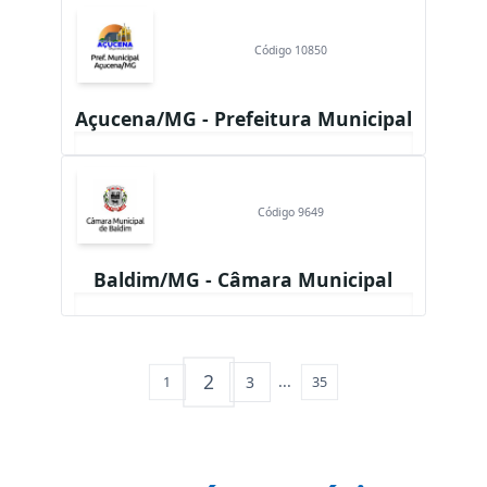
Código 10850
Açucena/MG - Prefeitura Municipal
Código 9649
Baldim/MG - Câmara Municipal
2
...
3
1
35