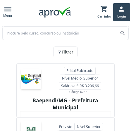
Menu
Carrinho
Login
Buscar
Essas são as oportunidades de preparatórios para Estado MG
Filtrar
Edital Publicado
Nível Médio, Superior
Salário até R$ 3.206,66
Código 6282
Baependi/MG - Prefeitura
Municipal
Previsto
Nível Superior