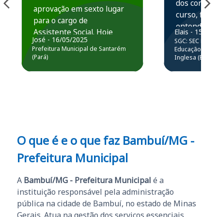
dos conteú
aprovação em sexto lugar
curso, ficou
para o cargo de
entender e
Assistente Social. Hoje
Elais - 15/07
prática atr
José - 16/05/2025
SGC: SEC BA - 
estou atuando na
resolução 
Prefeitura Municipal de Santarém
Educação Básic
Prefeitura de Santarém.
(Pará)
Inglesa (Edital
questões.”
Obrigado ao professores
e ao APROVA!”
O que é e o que faz Bambuí/MG -
Prefeitura Municipal
A
Bambuí/MG - Prefeitura Municipal
é a
instituição responsável pela administração
pública na cidade de Bambuí, no estado de Minas
Gerais. Atua na gestão dos serviços essenciais