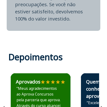
preocupações. Se você não
estiver satisfeito, devolvemos
100% do valor investido.
Depoimentos
Estudante José recomenda o Aprova Concursos em depoime
Estudante Elais
Aprovados
Quem
“Meus agradecimentos
conhece,
ao Aprova Concursos
aprova
pela parceria que aprova.
“Excelente 
Através do curso alcancei