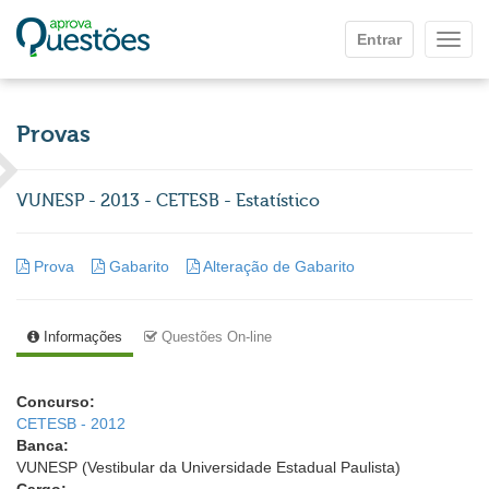
Ir para o conteúdo principal
Entrar
Mostr
Provas
VUNESP - 2013 - CETESB - Estatístico
Prova
Gabarito
Alteração de Gabarito
Informações
Questões On-line
Concurso:
CETESB - 2012
Banca:
VUNESP (Vestibular da Universidade Estadual Paulista)