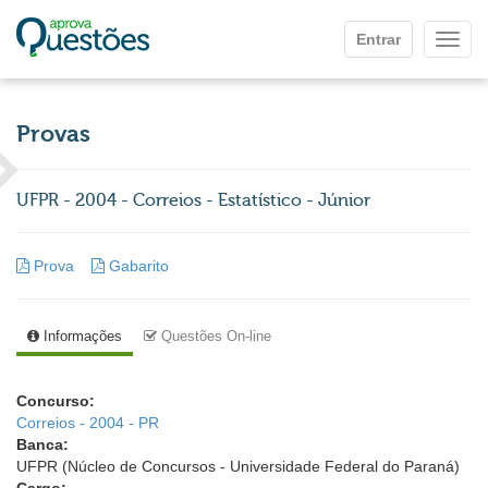
Ir para o conteúdo principal
Entrar
Mostr
Provas
UFPR - 2004 - Correios - Estatístico - Júnior
Prova
Gabarito
Informações
Questões On-line
Concurso:
Correios - 2004 - PR
Banca:
UFPR (Núcleo de Concursos - Universidade Federal do Paraná)