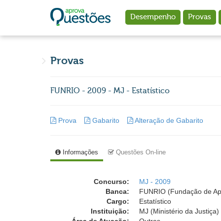
Ir para o conteúdo principal
Desempenho
Provas
Provas
FUNRIO - 2009 - MJ - Estatístico
Prova
Gabarito
Alteração de Gabarito
Informações
Questões On-line
Concurso:
MJ - 2009
Banca:
FUNRIO (Fundação de Apoi
Cargo:
Estatístico
Instituição:
MJ (Ministério da Justiça)