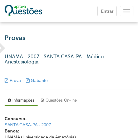
Ir para o conteúdo principal
Entrar
Mostr
Provas
UNAMA - 2007 - SANTA CASA-PA - Médico -
Anestesiologia
Prova
Gabarito
Informações
Questões On-line
Concurso:
SANTA CASA-PA - 2007
Banca:
UNAMA (Universidade da Amazônia)