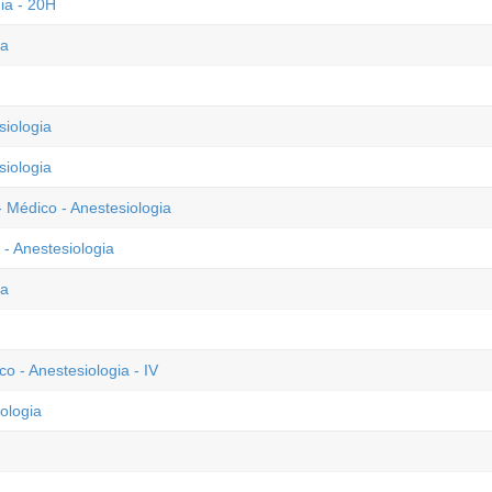
ia - 20H
ia
iologia
iologia
- Médico - Anestesiologia
- Anestesiologia
ia
o - Anestesiologia - IV
ologia