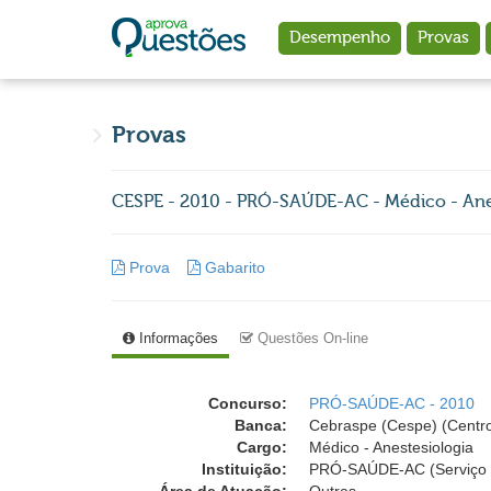
Ir para o conteúdo principal
Desempenho
Provas
Provas
CESPE - 2010 - PRÓ-SAÚDE-AC - Médico - Ane
Prova
Gabarito
Informações
Questões On-line
Concurso:
PRÓ-SAÚDE-AC - 2010
Banca:
Cebraspe (Cespe) (Centro
Cargo:
Médico - Anestesiologia
Instituição:
PRÓ-SAÚDE-AC (Serviço S