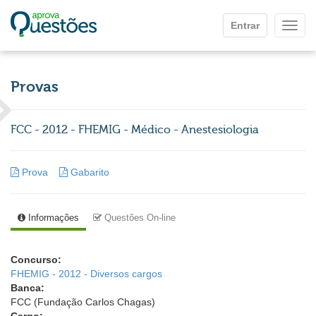
Ir para o conteúdo principal
Entrar
Mostr
Provas
FCC - 2012 - FHEMIG - Médico - Anestesiologia
Prova
Gabarito
Informações
Questões On-line
Concurso:
FHEMIG - 2012 - Diversos cargos
Banca:
FCC (Fundação Carlos Chagas)