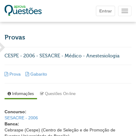
Ir para o conteúdo principal
Entrar
Mostr
Provas
CESPE - 2006 - SESACRE - Médico - Anestesiologia
Prova
Gabarito
Informações
Questões On-line
Concurso:
SESACRE - 2006
Banca:
Cebraspe (Cespe) (Centro de Seleção e de Promoção de