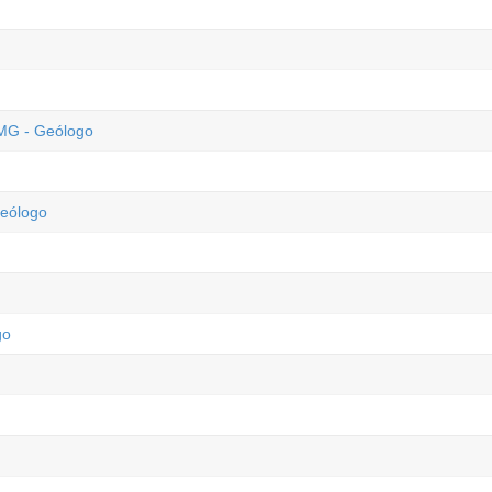
 MG - Geólogo
Geólogo
go