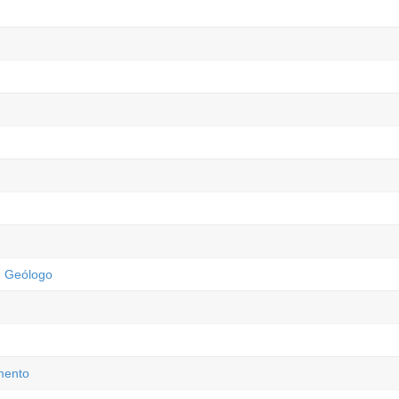
 - Geólogo
mento