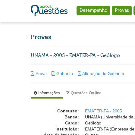
Ir para o conteúdo principal
Desempenho
Provas
Provas
UNAMA - 2005 - EMATER-PA - Geólogo
Prova
Gabarito
Alteração de Gabarito
Informações
Questões On-line
Concurso:
EMATER-PA - 2005
Banca:
UNAMA (Universidade da
Cargo:
Geólogo
Instituição:
EMATER-PA (Empresa de As