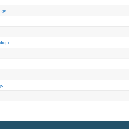
logo
o
ólogo
go