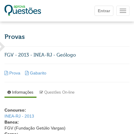
Ir para o conteúdo principal
Entrar
Mostr
Provas
FGV - 2013 - INEA-RJ - Geólogo
Prova
Gabarito
Informações
Questões On-line
Concurso:
INEA-RJ - 2013
Banca:
FGV (Fundação Getúlio Vargas)