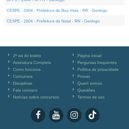
CESPE - 2004 - Prefeitura de Boa Vista - RR - Geólogo
CESPE - 2004 - Prefeitura de Natal - RN - Geólogo
2ª via do boleto
Página inicial
Assinatura Completa
Perguntas frequentes
Como funciona
Política de privacidade
Concursos
Provas
Disciplinas
Quem somos
Fale conosco
Questões
Notícias sobre concursos
Termos de uso