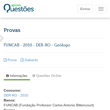
Ir para o conteúdo principal
Entrar
Mostr
Provas
FUNCAB - 2010 - DER-RO - Geólogo
Prova
Gabarito
Informações
Questões On-line
Concurso:
DER-RO - 2010
Banca:
FUNCAB (Fundação Professor Carlos Antonio Bittencourt)